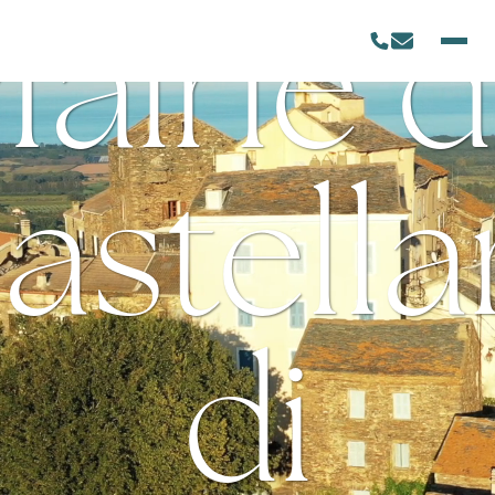
airie 
astella
di