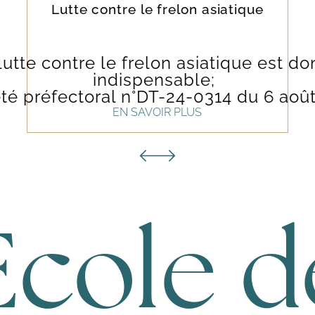
Lutte contre le frelon asiatique
lutte contre le frelon asiatique est don
indispensable;
êté préfectoral n°DT-24-0314 du 6 août
ersonne constatant la présence d’un n
EN SAVOIR PLUS
siatique doit en informer sans délai 
AURA
( 
/WWW.FRELONSASIATIQUES.FR/SI
ELON-ASIATIQUE-AUVERGNE-RHON
ALPES.HTML
).
École d
truction sera réalisée par un professi
formé et agréé.
 asiatique devient agressif s'il se sen
 intervention peut risquer de provoque