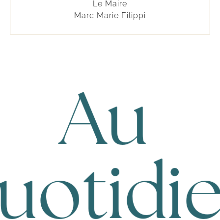
Le Maire
Marc Marie Filippi
Au
uotidi