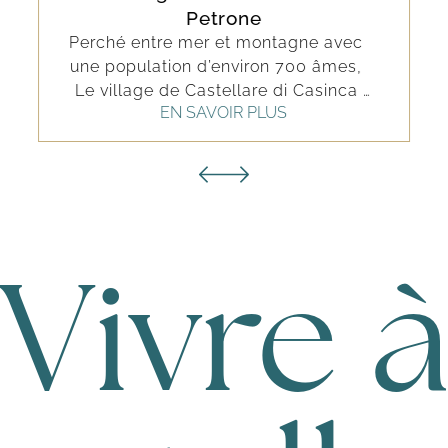
Petrone
Perché entre mer et montagne avec 
une population d’environ 700 âmes, 
Le village de Castellare di Casinca 
EN SAVOIR PLUS
s'étage de la plage d'Anghione et de 
son littoral sableux jusqu'au piémont 
des moyennes montagnes 
schisteuses de Castagniccia. Village 
de fondation médiévale inondé de 
soleil et d'eaux cristallines, d'un 
sublime panorama sur la plaine et 
l'archipel Toscan. Des fontaines 
Vivre 
rustiques distribuent leurs eaux pures. 
Les maisons bâties en pierres 
irrégulières sont couvertes de lauzes 
bleutées. Les étroites ruelles, 
artistiquement pavées de pierres 
locales, convergent sur une agréable 